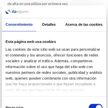
de alta en una póliza por primera vez.
Si existen dudas al respecto, el mediador de seguros es la
figura idónea para acudir a resolver las mismas,
contacta
Consentimiento
Detalles
Acerca de las cookies
con nosotros
.
Esta página web usa cookies
19/09/2024
Las cookies de este sitio web se usan para personalizar
ETIQUETAS:
el contenido y los anuncios, ofrecer funciones de redes
sociales y analizar el tráfico. Además, compartimos
Compartir esta entrada:
información sobre el uso que haga del sitio web con
nuestros partners de redes sociales, publicidad y análisis
web, quienes pueden combinarla con otra información
que les haya proporcionado o que hayan recopilado a
partir del uso que haya hecho de sus servicios.
Selección
Necesarias