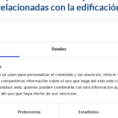
elacionadas con la edificació
s de la ventaja que ponemos a tu alcance de acompañarte en todo e
 tu disposición un equipo de expertos que te darán un asesoramie
 las coberturas y garantías que necesitas contratar en función de
como personal, y todo ello con unas primas muy competitivas.
Detalles
e utilizarlos, desde STA te ayudamos en la comunicación y tramita
para que se pronuncie a la mayor brevedad, procurando conseguir e
s
b se usan para personalizar el contenido y los anuncios, ofrecer
ento desde el momento en el que surge la necesidad de contratar
s, compartimos información sobre el uso que haga del sitio web 
.
 análisis web, quienes pueden combinarla con otra información q
r del uso que haya hecho de sus servicios.
tienes alguna duda o quieres ampliar información,
contacta con
Preferencias
Estadística