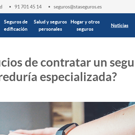
d
91 701 45 14
seguros@staseguros.es
Seguros de
Salud y seguros
Hogar y otros
Noticias
edificación
personales
seguros
cios de contratar un seg
reduría especializada?