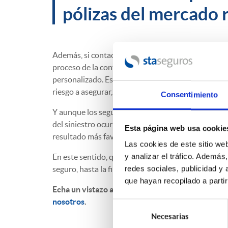
pólizas del mercado r
Además, si contactas con nosotros, te beneficiará
proceso de la contratación, para lo que ponemos a
personalizado. Es muy importante ser conocedor de
riesgo a asegurar, tanto en el ámbito profesional 
Consentimiento
Y aunque los seguros siempre es mejor no tener qu
del siniestro ocurrido, requiriendo a la compañía 
Esta página web usa cookie
resultado más favorable para nuestro cliente.
Las cookies de este sitio we
En este sentido, queremos destacar el acompañami
y analizar el tráfico. Ademá
seguro, hasta la finalización del contrato de seguro
redes sociales, publicidad y
que hayan recopilado a parti
Echa un vistazo a todos nuestros productos y si 
nosotros
.
Selección
Necesarias
de