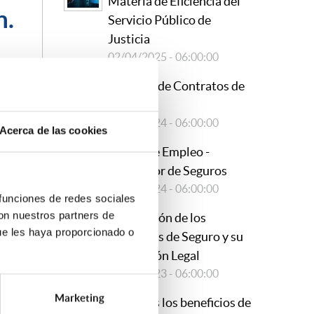
Materia de Eficiencia del
n.
Servicio Público de
Justicia
02/04/2025 - 06:00:00
l
Revisión de Contratos de
nto
Seguros
l
19/09/2024 - 06:00:00
Acerca de las cookies
Oferta de Empleo -
ción
Suscriptor de Seguros
l
29/08/2024 - 06:00:00
 funciones de redes sociales
 un
con nuestros partners de
Renovación de los
ue les haya proporcionado o
Contratos de Seguro y su
Regulación Legal
26/10/2023 - 06:00:00
Marketing
¿Conoces los beneficios de