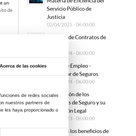
Materia de Eficiencia del
de un
Servicio Público de
sito de
Justicia
02/04/2025 - 06:00:00
Revisión de Contratos de
Seguros
vaya a
19/09/2024 - 06:00:00
rado
Oferta de Empleo -
Acerca de las cookies
Suscriptor de Seguros
29/08/2024 - 06:00:00
Renovación de los
 funciones de redes sociales
Contratos de Seguro y su
con nuestros partners de
epción
ue les haya proporcionado o
Regulación Legal
26/10/2023 - 06:00:00
a de
¿Conoces los beneficios de
eo