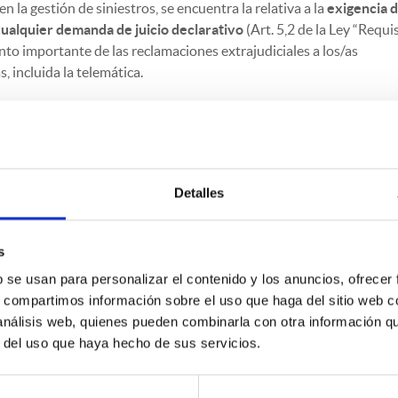
la gestión de siniestros, se encuentra la relativa a la
exigencia 
cualquier demanda de juicio declarativo
(Art. 5,2 de la Ley “Requi
to importante de las reclamaciones extrajudiciales a los/as
, incluida la telemática.
ay que dar respuesta a esa propuesta de negociación:
cha propuesta se reciba de un tercero mediador o conciliador que 
,2 a y b)
 el propio perjudicado el que reclame, bien por sí o a través de let
Detalles
a dar una respuesta a ese proceso negociador
y las consecuencias
s
alguna o hacerlo fuera de dichos plazos (sanciones, multas,
b se usan para personalizar el contenido y los anuncios, ofrecer
leito por entender que ha existido mala fe),
hace que sea muy
s, compartimos información sobre el uso que haga del sitio web 
ediata
por parte de los/as asegurados/as y mediadores de la rec
 análisis web, quienes pueden combinarla con otra información q
ciales,
tan pronto como se reciban
.
r del uso que haya hecho de sus servicios.
hacemos hincapié en la
importancia de la
comunicación inmediata
ajudicial
que se pueda recibir en la siguiente dirección de corr