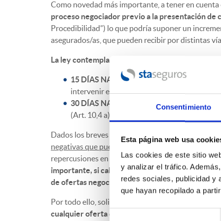
Como novedad más importante, a tener en cuenta en 
proceso negociador previo a la presentación de 
Procedibilidad”) lo que podría suponer un incremen
asegurados/as, que pueden recibir por distintas vías
La ley contempla unos breves plazos en los que h
15 DÍAS NATURALES
para el caso de que di
intervenir en dicho proceso negociador (Art. 7
30 DÍAS NATURALES
para el caso de que sea
Consentimiento
(Art. 10,4 a).
Dados los breves plazos que contempla la Ley par
Esta página web usa cookie
negativas que puede conllevar el no dar respuesta
Las cookies de este sitio we
repercusiones en materia de costas en el ulterior p
y analizar el tráfico. Ademá
importante, si cabe aún más, la
comunicación inm
redes sociales, publicidad y
de ofertas negociadoras/reclamaciones extrajudi
que hayan recopilado a parti
Por todo ello, solicitamos vuestra colaboración y 
cualquier oferta de
negociación/reclamación extr
Selección