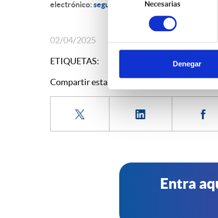
Necesarias
electrónico:
seguros@staseguros.es
o llamando a
de
consentimiento
02/04/2025
ETIQUETAS:
Denegar
Compartir esta entrada:
Entra aq