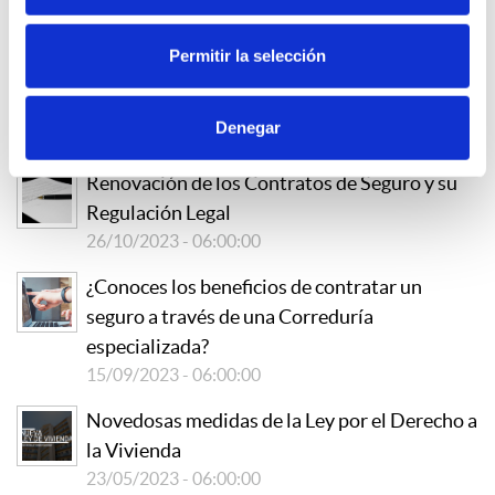
Revisión de Contratos de Seguros
19/09/2024 - 06:00:00
Permitir la selección
Oferta de Empleo - Suscriptor de Seguros
Denegar
29/08/2024 - 06:00:00
Renovación de los Contratos de Seguro y su
Regulación Legal
26/10/2023 - 06:00:00
¿Conoces los beneficios de contratar un
seguro a través de una Correduría
especializada?
15/09/2023 - 06:00:00
Novedosas medidas de la Ley por el Derecho a
la Vivienda
23/05/2023 - 06:00:00