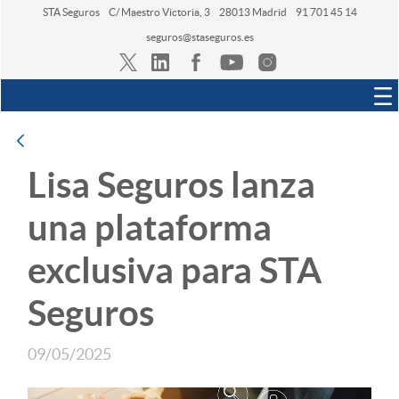
STA Seguros
C/ Maestro Victoria, 3
28013 Madrid
91 701 45 14
seguros@staseguros.es
Navegación
Atrás
Lisa Seguros lanza
una plataforma
exclusiva para STA
Seguros
09/05/2025