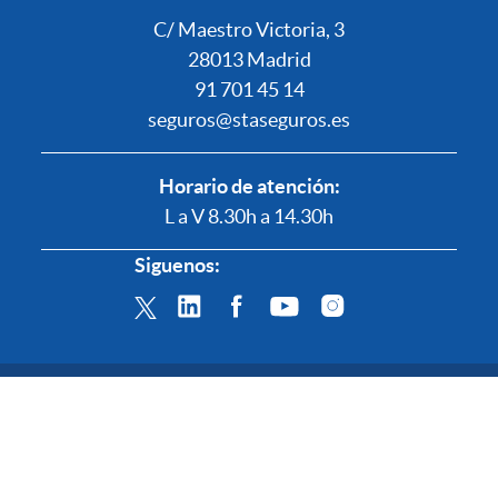
C/ Maestro Victoria, 3
28013 Madrid
91 701 45 14
seguros@staseguros.es
Horario de atención:
L a V 8.30h a 14.30h
Siguenos:
© 2022 STA Seguros
Quienes somos
Aviso Legal
Política de
Cookies
Política de Privacidad
Canal de
Denuncias