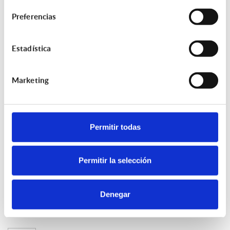
Ley de Medidas en Materia de Eficiencia del
Preferencias
Servicio Público de Justicia
02/04/2025 - 06:00:00
Estadística
Revisión de Contratos de Seguros
19/09/2024 - 06:00:00
Marketing
Oferta de Empleo - Suscriptor de Seguros
29/08/2024 - 06:00:00
Renovación de los Contratos de Seguro y su
Permitir todas
Regulación Legal
26/10/2023 - 06:00:00
Permitir la selección
¿Conoces los beneficios de contratar un
seguro a través de una Correduría
Denegar
especializada?
15/09/2023 - 06:00:00