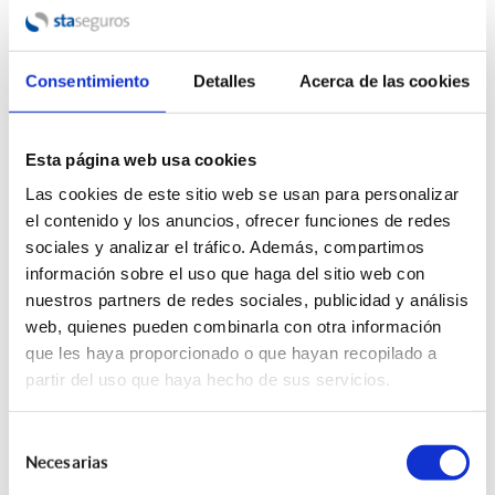
Incendios Forestales: Cómo Actuar con el
Seguro ante Daños en Viviendas, Negocios o
Consentimiento
Detalles
Acerca de las cookies
Explotaciones
03/08/2026 - 06:00:00
Esta página web usa cookies
STA y LISA, pioneros en la creación del Seguro
para la Mejora de la Eficiencia Energética
Las cookies de este sitio web se usan para personalizar
27/07/2026 - 06:00:00
el contenido y los anuncios, ofrecer funciones de redes
sociales y analizar el tráfico. Además, compartimos
Seguro de Responsabilidad Civil Profesional
información sobre el uso que haga del sitio web con
de la Arquitectura Técnica en la
nuestros partners de redes sociales, publicidad y análisis
Administración Pública
web, quienes pueden combinarla con otra información
26/05/2025 - 06:00:00
que les haya proporcionado o que hayan recopilado a
partir del uso que haya hecho de sus servicios.
Lisa Seguros lanza una plataforma exclusiva
para STA Seguros
Selección
09/05/2025 - 06:00:00
Necesarias
de
consentimiento