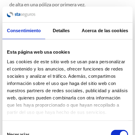
de alta en una póliza por primera vez.
Si existen dudas al respecto, el mediador de seguros es la
figura idónea para acudir a resolver las mismas,
contacta
Consentimiento
Detalles
Acerca de las cookies
con nosotros
.
Esta página web usa cookies
19/09/2024
Las cookies de este sitio web se usan para personalizar
ETIQUETAS:
el contenido y los anuncios, ofrecer funciones de redes
sociales y analizar el tráfico. Además, compartimos
Compartir esta entrada:
información sobre el uso que haga del sitio web con
nuestros partners de redes sociales, publicidad y análisis
web, quienes pueden combinarla con otra información
que les haya proporcionado o que hayan recopilado a
partir del uso que haya hecho de sus servicios.
Selección
Necesarias