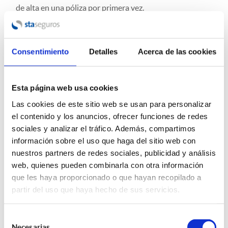
de alta en una póliza por primera vez.
Si existen dudas al respecto, el mediador de seguros es la
figura idónea para acudir a resolver las mismas,
contacta
Consentimiento
Detalles
Acerca de las cookies
con nosotros
.
Esta página web usa cookies
19/09/2024
Las cookies de este sitio web se usan para personalizar
ETIQUETAS:
el contenido y los anuncios, ofrecer funciones de redes
sociales y analizar el tráfico. Además, compartimos
Compartir esta entrada:
información sobre el uso que haga del sitio web con
nuestros partners de redes sociales, publicidad y análisis
web, quienes pueden combinarla con otra información
que les haya proporcionado o que hayan recopilado a
partir del uso que haya hecho de sus servicios.
Selección
Necesarias