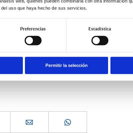
 análisis web, quienes pueden combinarla con otra información q
endo que la póliza de seguro tenga como fecha de vencimiento el 3
r del uso que haya hecho de sus servicios.
hasta el 30 de noviembre para comunicar la baja a la compañía
a, tiene que comunicar las condiciones de renovación para el sigu
ato, tanto en prima como en coberturas, antes del 31 de octubre, 
Preferencias
Estadística
nuar con dicha compañía o cambiar a otra.
uenta esta información de cara a la renovación de la misma.
ión,
contacta con nosotros
.
Permitir la selección