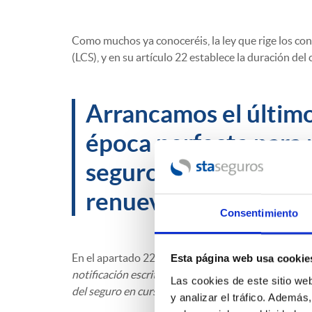
Como muchos ya conoceréis, la ley que rige los con
(LCS), y en su artículo 22 establece la duración del
Arrancamos el último 
época perfecta para r
seguro ya que, en la 
renuevan el 1 de ene
Consentimiento
En el apartado 22.2 LCS, se establece que
“Las par
Esta página web usa cookie
notificación escrita a la otra parte, efectuada con 
Las cookies de este sitio we
del seguro en curso cuando quien se oponga a la pr
y analizar el tráfico. Ademá