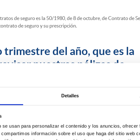
tratos de seguro es la 50/1980, de 8 de octubre, de Contrato de S
 contrato de seguro y su prescripción.
trimestre del año, que es la
evisar nuestras pólizas de
mayoría de los casos, se
ro de cada año.
Detalles
tes pueden oponerse a la prórroga del contrato mediante una
s
un plazo de, al menos, un mes de anticipación a la conclusión del pe
b se usan para personalizar el contenido y los anuncios, ofrecer
órroga sea el tomador, y de dos meses cuando sea el asegurador.”
s, compartimos información sobre el uso que haga del sitio web 