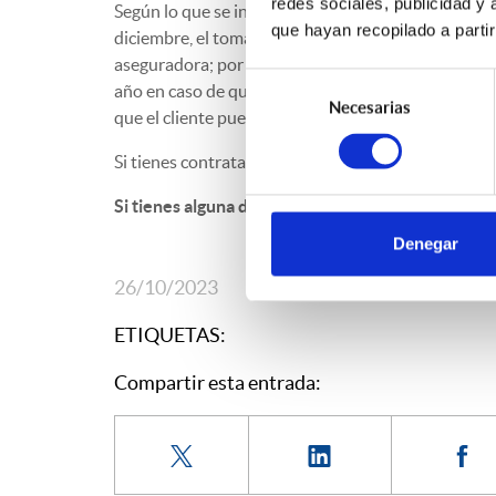
redes sociales, publicidad y
Según lo que se indica en dicho apartado, y suponi
que hayan recopilado a parti
diciembre, el tomador de la póliza tiene de plazo 
aseguradora; por otro lado, la compañía asegurador
Selección
año en caso de que haya modificaciones en el contr
Necesarias
de
que el cliente pueda valorar sus opciones de conti
consentimiento
Si tienes contratada una póliza de seguro, ten en c
Si tienes alguna duda o quieres ampliar informac
Denegar
26/10/2023
ETIQUETAS:
Compartir esta entrada: