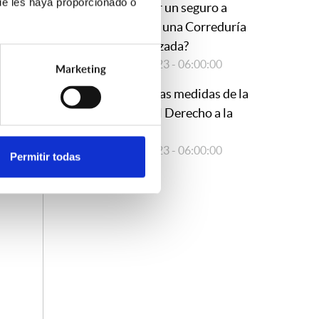
ue les haya proporcionado o
contratar un seguro a
1 de
través de una Correduría
iente
especializada?
para
15/09/2023 - 06:00:00
Marketing
Novedosas medidas de la
Ley por el Derecho a la
Vivienda
23/05/2023 - 06:00:00
Permitir todas