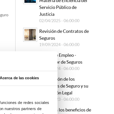
Materia de Eficiencia del
Servicio Público de
Justicia
eguro
02/04/2025 - 06:00:00
Revisión de Contratos de
Seguros
19/09/2024 - 06:00:00
Oferta de Empleo -
Suscriptor de Seguros
29/08/2024 - 06:00:00
Acerca de las cookies
Renovación de los
Contratos de Seguro y su
Regulación Legal
26/10/2023 - 06:00:00
ríodo
 funciones de redes sociales
con nuestros partners de
¿Conoces los beneficios de