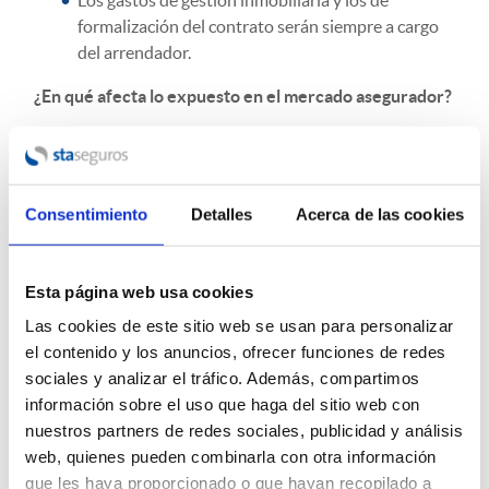
Los gastos de gestión inmobiliaria y los de
formalización del contrato serán siempre a cargo
del arrendador.
¿En qué afecta lo expuesto en el mercado asegurador?
En cuanto al negocio de los seguros vinculados al
alquiler, los actuarios de las compañías aseguradoras
tendrán que afinar sus cálculos.
Consentimiento
Detalles
Acerca de las cookies
Hasta ahora, y de forma generalizada, los seguros de
protección del alquiler cubren un riesgo de 12 meses
ante la situación del inquilino que no pague la renta
Esta página web usa cookies
durante este tiempo, en algunas compañías este plazo es
prorrogable a 18 meses de impago de la renta.
Las cookies de este sitio web se usan para personalizar
En la nueva ley está previsto que el inquilino puede estar
el contenido y los anuncios, ofrecer funciones de redes
hasta 24 meses en esa situación de impago siempre y
sociales y analizar el tráfico. Además, compartimos
cuando cumpla con los requisitos de vulnerabilidad
información sobre el uso que haga del sitio web con
como hemos expuesto con anterioridad.
nuestros partners de redes sociales, publicidad y análisis
web, quienes pueden combinarla con otra información
Para valorar este riesgo, las compañías piden
que les haya proporcionado o que hayan recopilado a