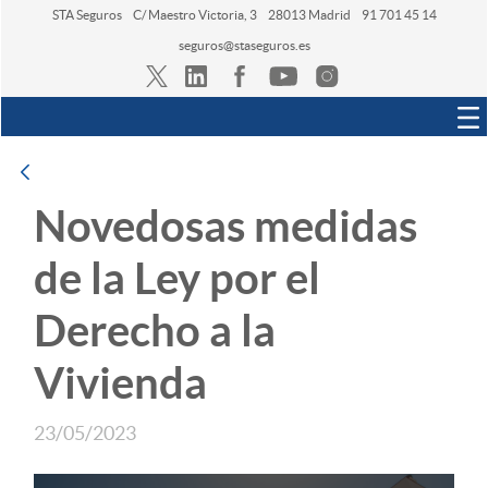
STA Seguros
C/ Maestro Victoria, 3
28013 Madrid
91 701 45 14
seguros@staseguros.es
Navegación
Atrás
Novedosas medidas
de la Ley por el
Derecho a la
Vivienda
23/05/2023