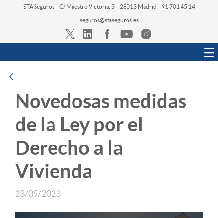
STA Seguros
C/ Maestro Victoria, 3
28013 Madrid
91 701 45 14
seguros@staseguros.es
Navegación
Atrás
Novedosas medidas
de la Ley por el
Derecho a la
Vivienda
23/05/2023