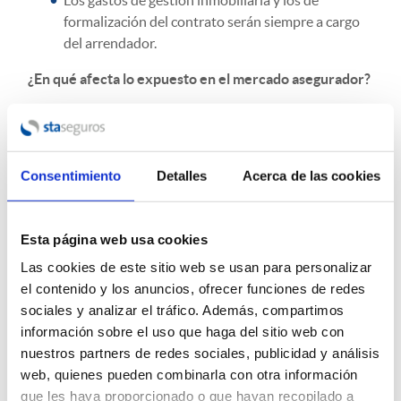
Los gastos de gestión inmobiliaria y los de
formalización del contrato serán siempre a cargo
del arrendador.
¿En qué afecta lo expuesto en el mercado asegurador?
En cuanto al negocio de los seguros vinculados al
alquiler, los actuarios de las compañías aseguradoras
tendrán que afinar sus cálculos.
Consentimiento
Detalles
Acerca de las cookies
Hasta ahora, y de forma generalizada, los seguros de
protección del alquiler cubren un riesgo de 12 meses
ante la situación del inquilino que no pague la renta
Esta página web usa cookies
durante este tiempo, en algunas compañías este plazo es
prorrogable a 18 meses de impago de la renta.
Las cookies de este sitio web se usan para personalizar
En la nueva ley está previsto que el inquilino puede estar
el contenido y los anuncios, ofrecer funciones de redes
hasta 24 meses en esa situación de impago siempre y
sociales y analizar el tráfico. Además, compartimos
cuando cumpla con los requisitos de vulnerabilidad
información sobre el uso que haga del sitio web con
como hemos expuesto con anterioridad.
nuestros partners de redes sociales, publicidad y análisis
web, quienes pueden combinarla con otra información
Para valorar este riesgo, las compañías piden
que les haya proporcionado o que hayan recopilado a