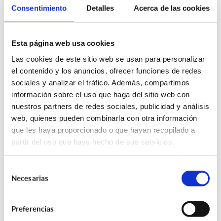
26/05/2025
Consentimiento
Detalles
Acerca de las cookies
ETIQUETAS:
Esta página web usa cookies
Compartir esta entrada:
Las cookies de este sitio web se usan para personalizar
el contenido y los anuncios, ofrecer funciones de redes
sociales y analizar el tráfico. Además, compartimos
información sobre el uso que haga del sitio web con
nuestros partners de redes sociales, publicidad y análisis
web, quienes pueden combinarla con otra información
que les haya proporcionado o que hayan recopilado a
partir del uso que haya hecho de sus servicios.
ÚLTIMAS NOTICIAS
Selección
Incendios Forestales: Cómo Actuar con el
Necesarias
de
Seguro ante Daños en Viviendas, Negocios o
consentimiento
Explotaciones
Preferencias
03/08/2026 - 06:00:00