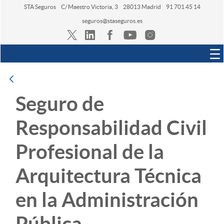
STA Seguros
C/ Maestro Victoria, 3
28013 Madrid
91 701 45 14
seguros@staseguros.es
Navegación
Atrás
Seguro de
Responsabilidad Civil
Profesional de la
Arquitectura Técnica
en la Administración
Pública