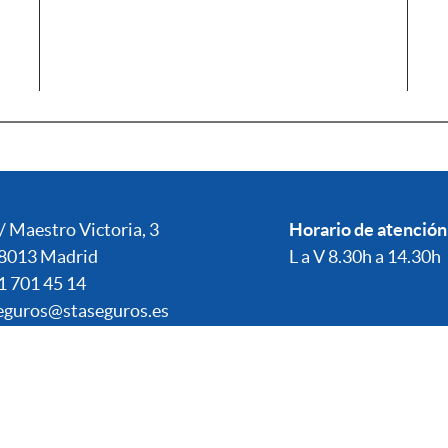
/ Maestro Victoria, 3
Horario de atención
8013 Madrid
L a V 8.30h a 14.30h
1 701 45 14
eguros@staseguros.es
Quienes somos
Aviso Legal
Política de Cookies
Po