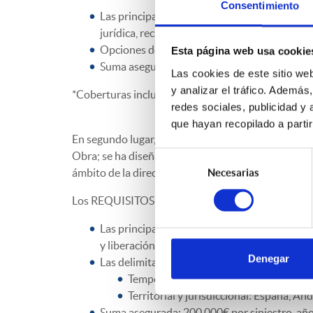
Consentimiento
Las principales coberturas* son: Responsabili
jurídica, reclamación a contrarios...
Opciones de contratación: Cobertura Básica,
Esta página web usa cookie
Suma asegurada: desde 50.000€ hasta 3.000.0
Las cookies de este sitio we
y analizar el tráfico. Ademá
*Coberturas incluidas en función de la opción de c
redes sociales, publicidad y
que hayan recopilado a parti
En segundo lugar, y en relación con el Seguro de Re
Obra; se ha diseñado una póliza colectiva para pro
Selección
ámbito de la dirección de obra y que inicien su cole
Necesarias
de
consentimiento
Los REQUISITOS son estar colegiado y no haber te
Las principales coberturas son: Responsabilida
y liberación de gastos.
Denegar
Las delimitaciones:
Temporal: Claims made de una cobertura
Territorial y jurisdiccional: España, An
Suma asegurada: 200.000€ por siniestro, año