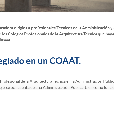
adora dirigida a profesionales Técnicos de la Administración y 
 los Colegios Profesionales de la Arquitectura Técnica que hay
Musaat.
olegiado en un COAAT.
Profesional de la Arquitectura Técnica en la Administración Pública
 ejerce por cuenta de una Administración Pública, bien como funci
l eventual; Musaat cubre tu responsabilidad civil a través de esta 