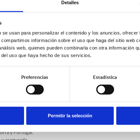
Detalles
dad Civil Profesional, inhabilitación profesional, fianzas, defensa
 cobertura ampliada o cobertura Ampliada Plus.
s
00€ por siniestro, año y asegurado.
b se usan para personalizar el contenido y los anuncios, ofrecer
s, compartimos información sobre el uso que haga del sitio web 
ontratación.
 análisis web, quienes pueden combinarla con otra información q
r del uso que haya hecho de sus servicios.
sponsabilidad Civil Profesional de la Arquitectura Técnica para Je
fesionales de la Arquitectura Técnica que ejerzan como asalariados
giación.
Preferencias
Estadística
nido intervenciones en obras anteriores.
d Civil Profesional, inhabilitación profesional, defensa jurídica, 
Permitir la selección
; retroactividad ilimitada.
dorra y Portugal.
 y asegurado.