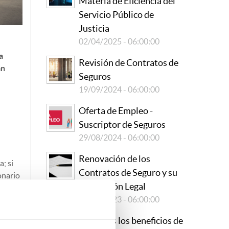
Materia de Eficiencia del
Servicio Público de
Justicia
02/04/2025 - 06:00:00
a
Revisión de Contratos de
an
Seguros
19/09/2024 - 06:00:00
Oferta de Empleo -
Suscriptor de Seguros
29/08/2024 - 06:00:00
Renovación de los
; si
Contratos de Seguro y su
onario
Regulación Legal
póliza
26/10/2023 - 06:00:00
¿Conoces los beneficios de