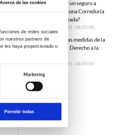
Acerca de las cookies
contratar un seguro a
través de una Correduría
especializada?
15/09/2023 - 06:00:00
 funciones de redes sociales
con nuestros partners de
Novedosas medidas de la
ue les haya proporcionado o
Ley por el Derecho a la
Vivienda
fes de
23/05/2023 - 06:00:00
 en el
Marketing
fianzas
Permitir todas