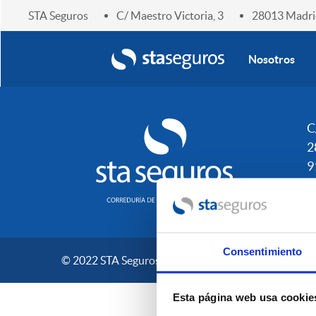
STA Seguros
C/ Maestro Victoria, 3
28013 Madri
Enlace home
Nosotros
Navegación
C
2
9
s
Consentimiento
© 2022 STA Seguros
Esta página web usa cookie