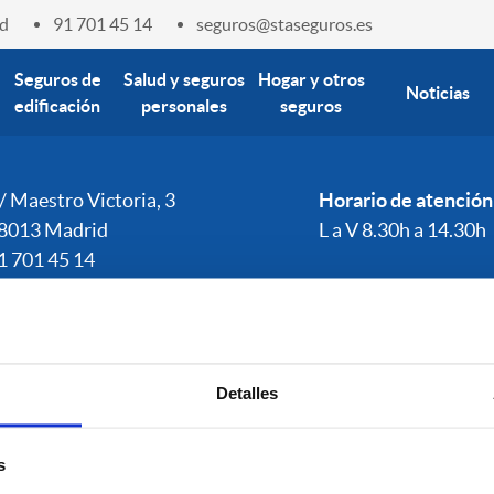
d
91 701 45 14
seguros@staseguros.es
Seguros de
Salud y seguros
Hogar y otros
Noticias
edificación
personales
seguros
/ Maestro Victoria, 3
Horario de atención
8013 Madrid
L a V 8.30h a 14.30h
1 701 45 14
eguros@staseguros.es
Detalles
Quienes somos
Aviso Legal
Política de Cookies
Po
s