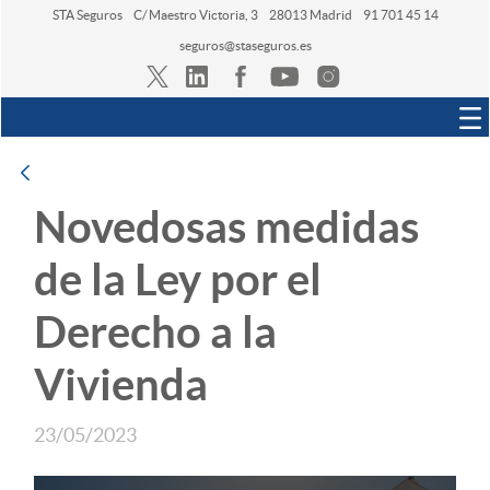
STA Seguros
C/ Maestro Victoria, 3
28013 Madrid
91 701 45 14
seguros@staseguros.es
Navegación
Atrás
Novedosas medidas
de la Ley por el
Derecho a la
Vivienda
23/05/2023