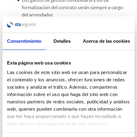
Los gastos de gestión inmobiliaria y los de
formalización del contrato serán siempre a cargo
del arrendador.
¿En qué afecta lo expuesto en el mercado asegurador?
En cuanto al negocio de los seguros vinculados al
Consentimiento
Detalles
Acerca de las cookies
alquiler, los actuarios de las compañías aseguradoras
tendrán que afinar sus cálculos.
Hasta ahora, y de forma generalizada, los seguros de
Esta página web usa cookies
protección del alquiler cubren un riesgo de 12 meses
Las cookies de este sitio web se usan para personalizar
ante la situación del inquilino que no pague la renta
el contenido y los anuncios, ofrecer funciones de redes
durante este tiempo, en algunas compañías este plazo es
sociales y analizar el tráfico. Además, compartimos
prorrogable a 18 meses de impago de la renta.
información sobre el uso que haga del sitio web con
En la nueva ley está previsto que el inquilino puede estar
nuestros partners de redes sociales, publicidad y análisis
hasta 24 meses en esa situación de impago siempre y
web, quienes pueden combinarla con otra información
cuando cumpla con los requisitos de vulnerabilidad
que les haya proporcionado o que hayan recopilado a
como hemos expuesto con anterioridad.
partir del uso que haya hecho de sus servicios.
Para valorar este riesgo, las compañías piden