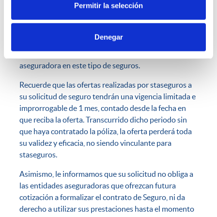
Permitir la selección
distintas entidades aseguradoras, siendo según
nuestro criterio profesional, la que mejor se adapta a
las necesidades del solicitante, teniendo en cuenta
Denegar
tanto la información aportada por el interesado, como
nuestra experiencia en el sector, y con una
aseguradora en este tipo de seguros.
Recuerde que las ofertas realizadas por staseguros a
su solicitud de seguro tendrán una vigencia limitada e
improrrogable de 1 mes, contado desde la fecha en
que reciba la oferta. Transcurrido dicho periodo sin
que haya contratado la póliza, la oferta perderá toda
su validez y eficacia, no siendo vinculante para
staseguros.
Asimismo, le informamos que su solicitud no obliga a
las entidades aseguradoras que ofrezcan futura
cotización a formalizar el contrato de Seguro, ni da
derecho a utilizar sus prestaciones hasta el momento