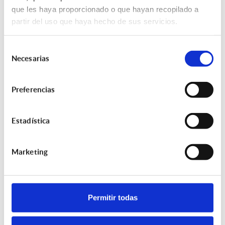
que les haya proporcionado o que hayan recopilado a
partir del uso que haya hecho de sus servicios.
Teléfono móvil
Requerido
Selección
Necesarias
de
consentimiento
Correo electrónico
Requerido
Preferencias
Estadística
Marketing
Política de privacidad
Le manifestamos que la oferta a efectuar, base de la
póliza a referenciar, será consecuencia de nuestro
Permitir todas
asesoramiento independiente y objetivo, basado en el
análisis de seguros del mismo ramo efectuado en