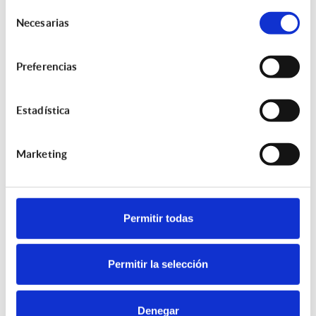
Ley de Medidas en Materia de Eficiencia del
Selección
Necesarias
Servicio Público de Justicia
de
02/04/2025 - 06:00:00
consentimiento
Preferencias
Revisión de Contratos de Seguros
19/09/2024 - 06:00:00
Estadística
Oferta de Empleo - Suscriptor de Seguros
29/08/2024 - 06:00:00
Marketing
Renovación de los Contratos de Seguro y su
Regulación Legal
26/10/2023 - 06:00:00
Permitir todas
¿Conoces los beneficios de contratar un
seguro a través de una Correduría
Permitir la selección
especializada?
15/09/2023 - 06:00:00
Denegar