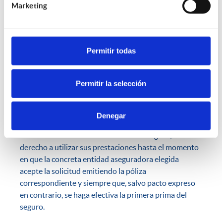
aseguradora en este tipo de seguros.
Marketing
Recuerde que las ofertas realizadas por staseguros a
su solicitud de seguro tendrán una vigencia limitada e
improrrogable de 1 mes, contado desde la fecha en
Permitir todas
que reciba la oferta. Transcurrido dicho periodo sin
que haya contratado la póliza, la oferta perderá toda
su validez y eficacia, no siendo vinculante para
Permitir la selección
staseguros.
Asimismo, le informamos que su solicitud no obliga a
Denegar
las entidades aseguradoras que ofrezcan futura
cotización a formalizar el contrato de Seguro, ni da
derecho a utilizar sus prestaciones hasta el momento
en que la concreta entidad aseguradora elegida
acepte la solicitud emitiendo la póliza
correspondiente y siempre que, salvo pacto expreso
en contrario, se haga efectiva la primera prima del
seguro.