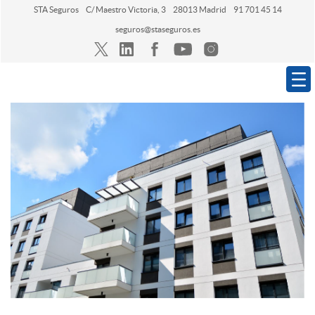
STA Seguros
C/ Maestro Victoria, 3
28013 Madrid
91 701 45 14
seguros@staseguros.es
Navegación