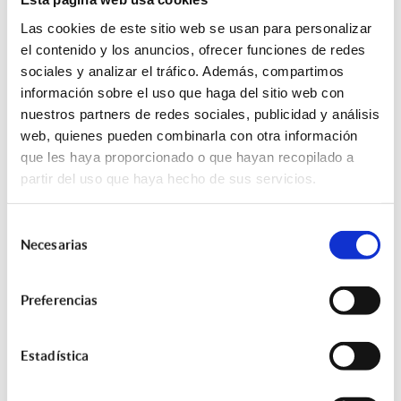
Correo electrónico
Las cookies de este sitio web se usan para personalizar
Requerido
el contenido y los anuncios, ofrecer funciones de redes
sociales y analizar el tráfico. Además, compartimos
información sobre el uso que haga del sitio web con
nuestros partners de redes sociales, publicidad y análisis
web, quienes pueden combinarla con otra información
que les haya proporcionado o que hayan recopilado a
Política de privacidad
partir del uso que haya hecho de sus servicios.
Le manifestamos que la oferta a efectuar, base de la
Selección
póliza a referenciar, será consecuencia de nuestro
Necesarias
de
asesoramiento independiente y objetivo, basado en el
consentimiento
análisis de seguros del mismo ramo efectuado en
distintas entidades aseguradoras, siendo según
Preferencias
nuestro criterio profesional, la que mejor se adapta a
las necesidades del solicitante, teniendo en cuenta
Estadística
tanto la información aportada por el interesado, como
nuestra experiencia en el sector, y con una