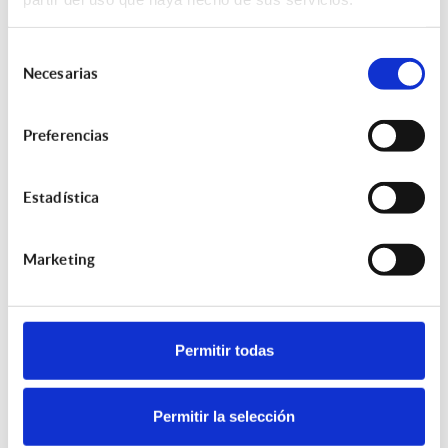
Selección
Correo electrónico
Necesarias
de
Requerido
consentimiento
Preferencias
Estadística
Política de privacidad
Marketing
Le manifestamos que la oferta a efectuar, base de la
póliza a referenciar, será consecuencia de nuestro
asesoramiento independiente y objetivo, basado en el
Permitir todas
análisis de seguros del mismo ramo efectuado en
distintas entidades aseguradoras, siendo según
nuestro criterio profesional, la que mejor se adapta a
Permitir la selección
las necesidades del solicitante, teniendo en cuenta