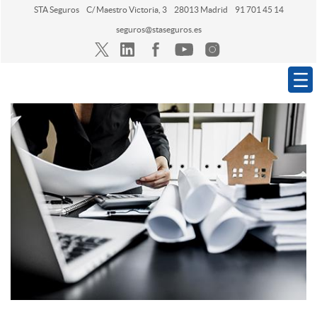
STA Seguros
C/ Maestro Victoria, 3
28013 Madrid
91 701 45 14
seguros@staseguros.es
Navegación