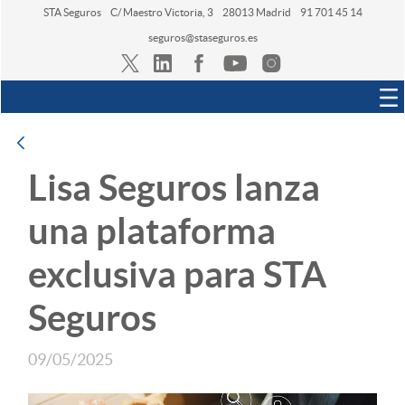
STA Seguros
C/ Maestro Victoria, 3
28013 Madrid
91 701 45 14
seguros@staseguros.es
Navegación
Atrás
Lisa Seguros lanza
una plataforma
exclusiva para STA
Seguros
09/05/2025