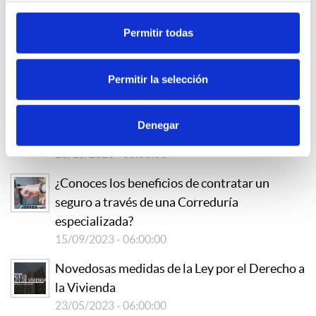
Revisión de Contratos de Seguros
Permitir todas
19/09/2024 - 06:00:00
Oferta de Empleo - Suscriptor de Seguros
Permitir la selección
29/08/2024 - 06:00:00
Renovación de los Contratos de Seguro y su
Denegar
Regulación Legal
26/10/2023 - 06:00:00
¿Conoces los beneficios de contratar un
seguro a través de una Correduría
especializada?
15/09/2023 - 06:00:00
Novedosas medidas de la Ley por el Derecho a
la Vivienda
23/05/2023 - 06:00:00