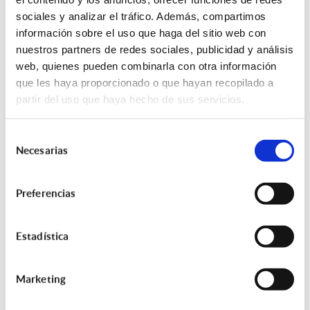
Explotaciones
sociales y analizar el tráfico. Además, compartimos
03/08/2026 - 06:00:00
información sobre el uso que haga del sitio web con
STA y LISA, pioneros en la creación del Seguro
nuestros partners de redes sociales, publicidad y análisis
para la Mejora de la Eficiencia Energética
web, quienes pueden combinarla con otra información
que les haya proporcionado o que hayan recopilado a
27/07/2026 - 06:00:00
partir del uso que haya hecho de sus servicios.
Seguro de Responsabilidad Civil Profesional
de la Arquitectura Técnica en la
Selección
Administración Pública
Necesarias
de
26/05/2025 - 06:00:00
consentimiento
Preferencias
Lisa Seguros lanza una plataforma exclusiva
para STA Seguros
09/05/2025 - 06:00:00
Estadística
Ley de Medidas en Materia de Eficiencia del
Servicio Público de Justicia
Marketing
02/04/2025 - 06:00:00