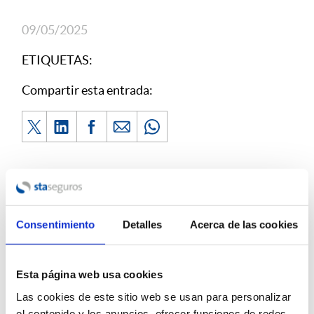
09/05/2025
ETIQUETAS:
Compartir esta entrada:
Consentimiento
Detalles
Acerca de las cookies
ÚLTIMAS NOTICIAS
Esta página web usa cookies
Incendios Forestales: Cómo Actuar con el
Seguro ante Daños en Viviendas, Negocios o
Las cookies de este sitio web se usan para personalizar
el contenido y los anuncios, ofrecer funciones de redes