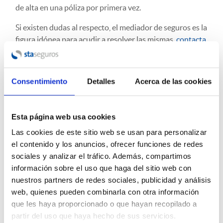
de alta en una póliza por primera vez.
Si existen dudas al respecto, el mediador de seguros es la
figura idónea para acudir a resolver las mismas,
contacta
con nosotros
.
Consentimiento
Detalles
Acerca de las cookies
19/09/2024
ETIQUETAS:
Esta página web usa cookies
Compartir esta entrada:
Las cookies de este sitio web se usan para personalizar
el contenido y los anuncios, ofrecer funciones de redes
sociales y analizar el tráfico. Además, compartimos
información sobre el uso que haga del sitio web con
nuestros partners de redes sociales, publicidad y análisis
web, quienes pueden combinarla con otra información
que les haya proporcionado o que hayan recopilado a
partir del uso que haya hecho de sus servicios.