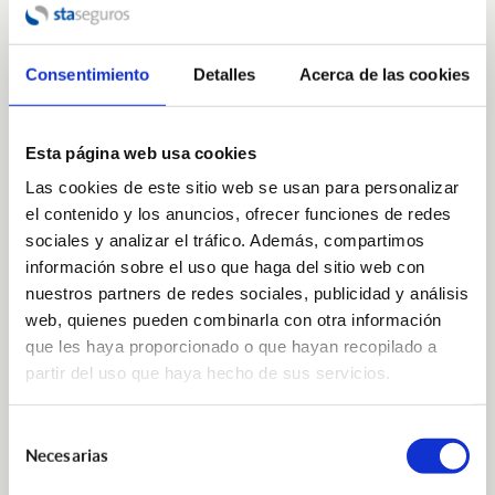
No hay plazos de carencia, salvo embarazo
Consentimiento
Detalles
Acerca de las cookies
Sin reconocimiento médico
Sin límite de convalecencias
Esta página web usa cookies
Las cookies de este sitio web se usan para personalizar
Cobertura en todo el mundo
el contenido y los anuncios, ofrecer funciones de redes
Anticipos a cuenta de la indemnización final
sociales y analizar el tráfico. Además, compartimos
información sobre el uso que haga del sitio web con
Enfermedades crónicas
nuestros partners de redes sociales, publicidad y análisis
web, quienes pueden combinarla con otra información
Conducción de motocicletas
que les haya proporcionado o que hayan recopilado a
partir del uso que haya hecho de sus servicios.
Práctica de deportes profesionales
Ventajas fiscales para empresas y autónomos
Selección
Necesarias
de
Edad de contratación de 16 a 65 años y con duración
consentimiento